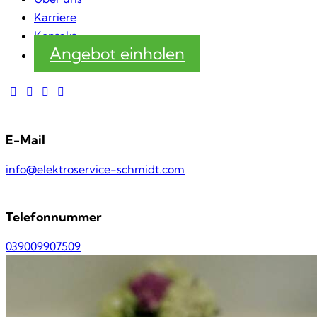
Karriere
Kontakt
Angebot einholen
E-Mail
info@elektroservice-schmidt.com
Telefonnummer
039009907509