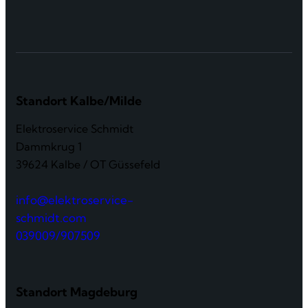
Standort Kalbe/Milde
Elektroservice Schmidt
Dammkrug 1
39624 Kalbe / OT Güssefeld
info@elektroservice-
schmidt.com
039009/907509
Standort Magdeburg