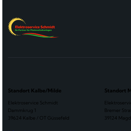
Standort Kalbe/Milde
Standort 
Elektroservice Schmidt
Elektroserv
Dammkrug 1
Bremer Stra
39624 Kalbe / OT Güssefeld
39124 Magd