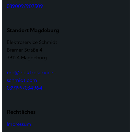
039009/907509
Standort Magdeburg
Elektroservice Schmidt
Bremer Straße 4
39124 Magdeburg
md@elektroservice-
schmidt.com
039199/034964
Rechtliches
Impressum