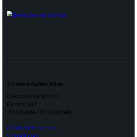
Standort Kalbe/Milde
Elektroservice Schmidt
Dammkrug 1
39624 Kalbe / OT Güssefeld
info@elektroservice-
schmidt.com